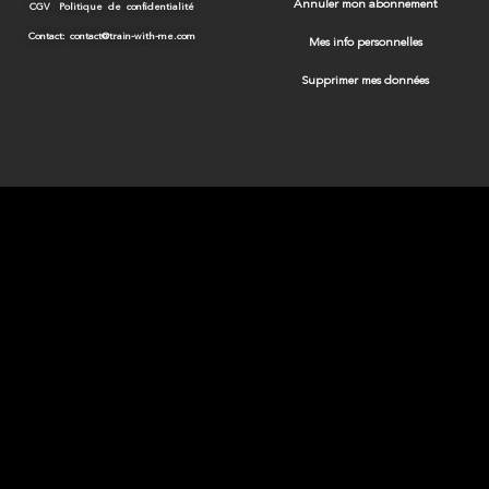
Annuler mon abonnement
CGV
Politique de confidentialité
Contact: contact@train-with-me.com
Mes info personnelles
Supprimer mes données