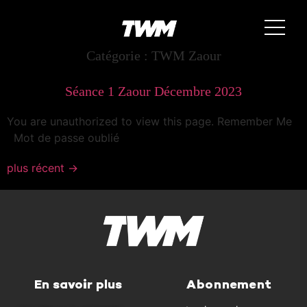
Catégorie :
TWM Zaour
Séance 1 Zaour Décembre 2023
You are unauthorized to view this page. Remember Me
Mot de passe oublié
plus récent
→
En savoir plus
Abonnement