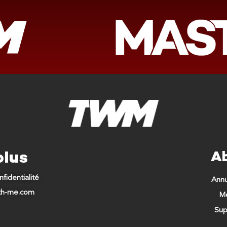
plus
A
nfidentialité
Ann
ith-me.com
Me
Sup