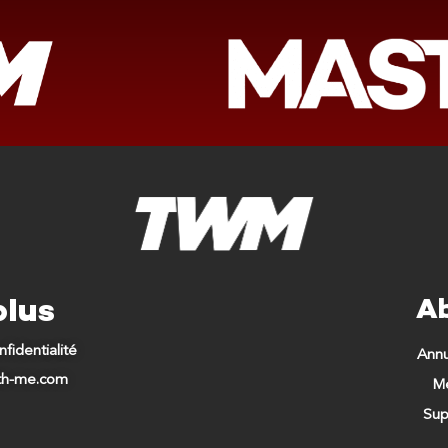
plus
A
nfidentialité
Ann
ith-me.com
Me
Sup