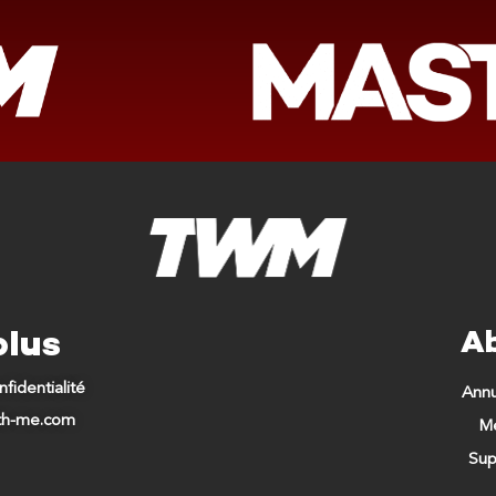
plus
A
nfidentialité
Ann
ith-me.com
Me
Sup