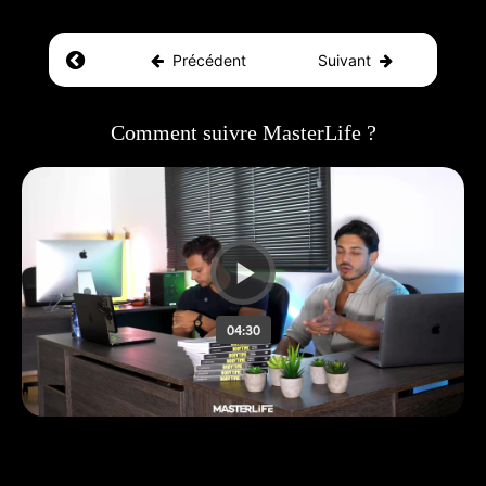
Return to course: Masterlife
Précédent
Suivant
Masterlife
Comment suivre MasterLife ?