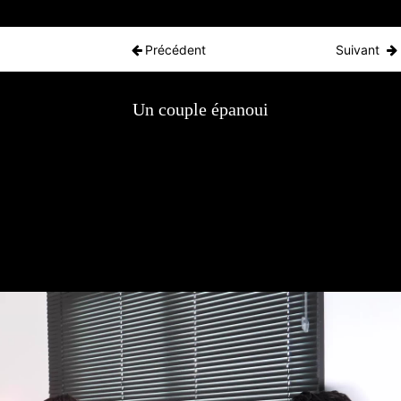
to course: Masterlife
Précédent
Suivant
Un couple épanoui