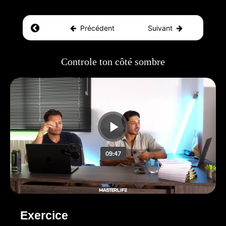
Return to course: Masterlife
Précédent
Suivant
Masterlife
Controle ton côté sombre
Exercice